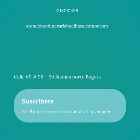
3118081436
Atencion@funerariahuellitasdeamor.com
Calle 69 # 96 – 59 Álamos norte Bogotá
Suscríbete
Sé el primero en recibir nuestras novedades.