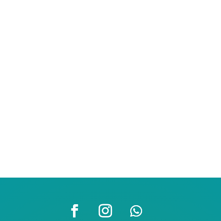
Afiliar a tu mascota a un
plan pre exequial
en Huellitas de Amor
es una manera de
demostrarle cuánto la amas incluso después
de su partida. Te acompañamos con respeto,
empatía y profesionalismo, para que siempre
tengas la tranquilidad de haberle dado un
homenaje lleno de amor y dignidad.